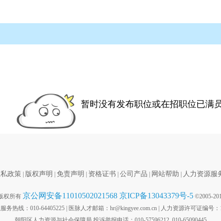
暂时没有发布职位或在招职位已满
隐私政策
版权声明
免责声明
资格证书
公司产品
网站帮助
人力资源服
|
|
|
|
|
|
京公网安备11010502021568 京ICP备13043379号-5
版权所有
©2005-2014 
热线：010-64405225 | 医脉人才邮箱：hr@kingyee.com.cn | 人力资源许可证编号：110
朝阳区人力资源与社会保障局 投诉举报电话：010-57596212, 010-65090445